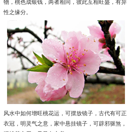
物，桃色成银钱，两者相同，彼此互相旺盛，有异
性之缘分。
风水中如何增旺桃花运，可摆放镜子，古代有可正
衣冠，明灵气之意，家中悬挂镜子，可辟邪驱煞，