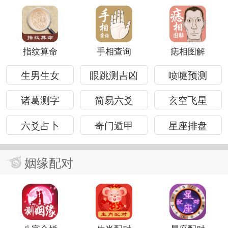
指纹算命
手相查询
痣相图解
生男生女
眼跳测吉凶
喷嚏预测
诸葛测字
简易六爻
玄空飞星
六爻占卜
奇门遁甲
星座排盘
姻缘配对