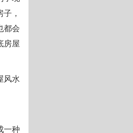
房子，
也都会
底房屋
屋风水
成一种