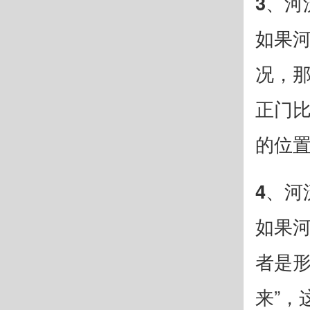
3、河
如果
况，那
正门
的位
4、河
如果
者是形
来”，