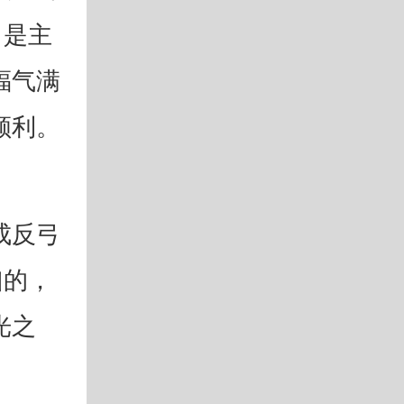
，是主
福气满
顺利。
成反弓
凶的，
光之