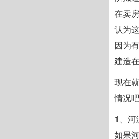
在卖
认为
因为
建造
现在
情况
1、河
如果