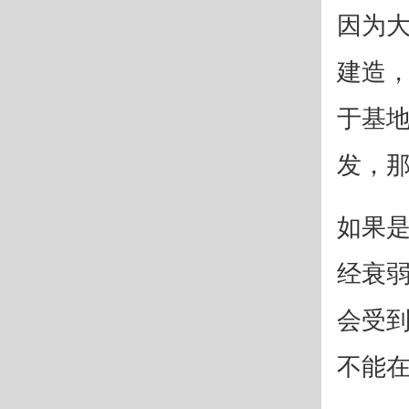
因为
建造
于基
发，
如果
经衰
会受
不能