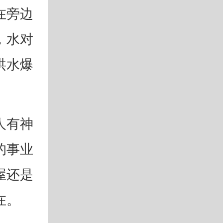
在旁边
，水对
洪水爆
人有神
的事业
屋还是
在。