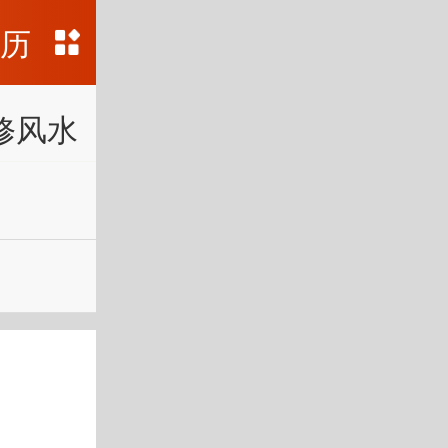
黄历
修风水