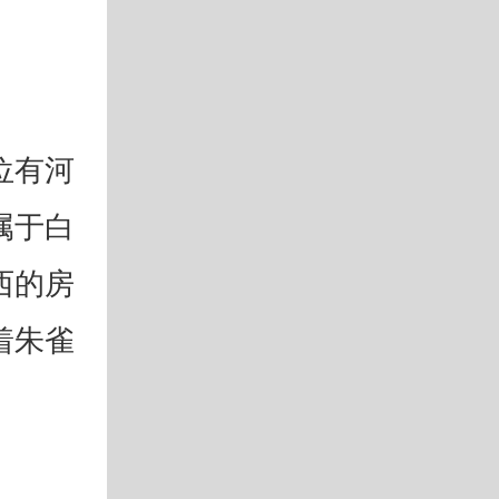
位有河
属于白
西的房
着朱雀