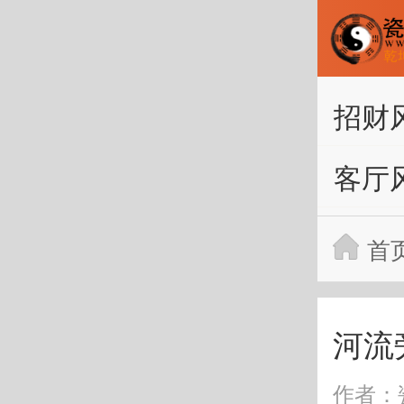
招财
客厅
首
河流
作者：瓷