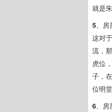
就是
5、房
这对
流，
虎位
子，
位明
6、房