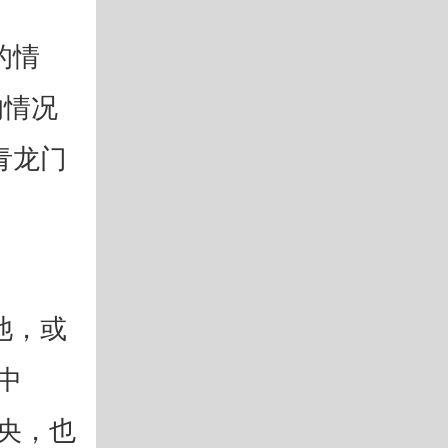
的情
的情况
青龙门
池，或
中
央，也