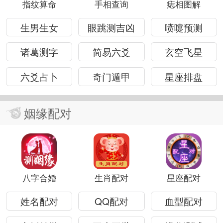
指纹算命
手相查询
痣相图解
生男生女
眼跳测吉凶
喷嚏预测
诸葛测字
简易六爻
玄空飞星
六爻占卜
奇门遁甲
星座排盘
姻缘配对
八字合婚
生肖配对
星座配对
姓名配对
QQ配对
血型配对