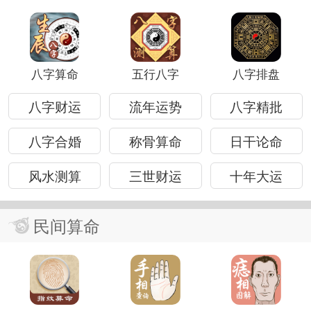
八字算命
五行八字
八字排盘
八字财运
流年运势
八字精批
八字合婚
称骨算命
日干论命
风水测算
三世财运
十年大运
民间算命