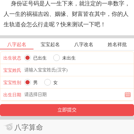
身份证号码是人一生下来，就注定的一串数字，
人一生的祸福吉凶、姻缘、财富皆在其中，你的人
生轨道会怎么行走呢？快来测试一下吧！
八字起名
宝宝起名
八字改名
姓名祥批
出生状态
已出生
未出生
宝宝姓氏
宝宝性别
男
女
出生日期
八字算命