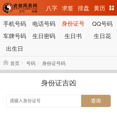
八字
求签
排盘
黄历
手机号码
电话号码
身份证号
QQ号码
码
车牌号码
生日密码
生日书
生日花
出生日
首页
号码
身份证号码
身份证吉凶