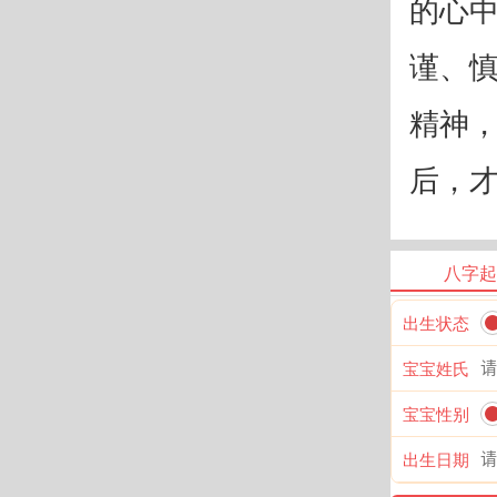
的心
谨、
精神
后，
八字起
出生状态
宝宝姓氏
宝宝性别
出生日期