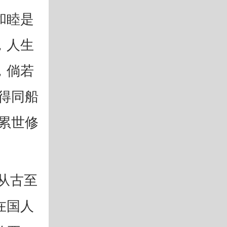
和睦是
，人生
，倘若
得同船
累世修
从古至
在国人