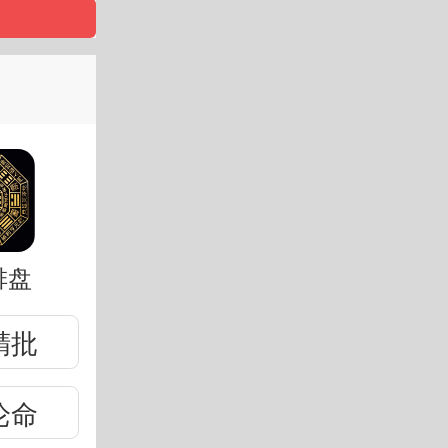
排盘
精批
论命