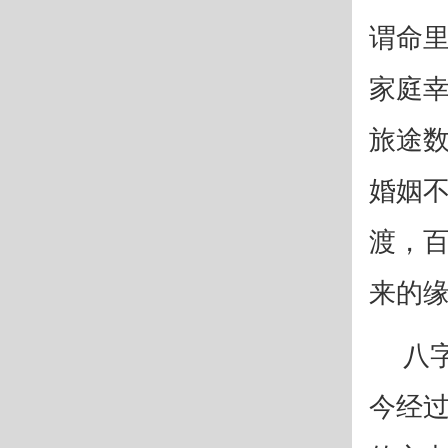
谓命
家庭
旅途
婚姻不
渡，百
来的
八
今经