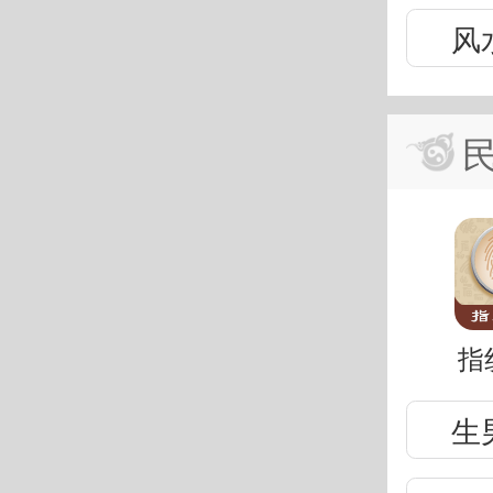
风
指
生