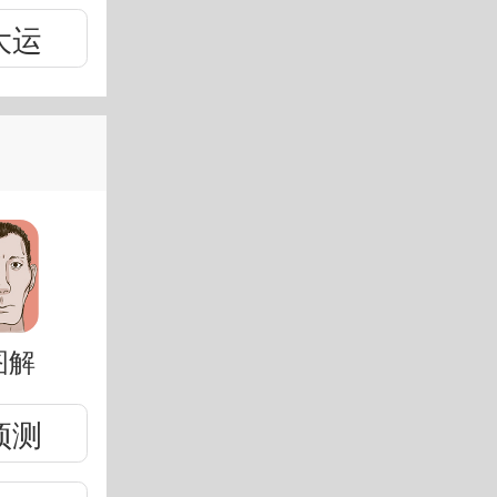
大运
图解
预测