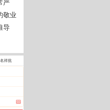
常严
的敬业
推导
名祥批