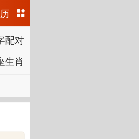
黄历
字配对
座生肖