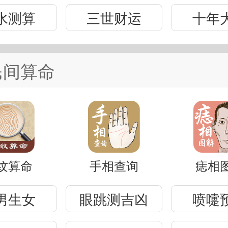
水测算
三世财运
十年
民间算命
纹算命
手相查询
痣相
男生女
眼跳测吉凶
喷嚏