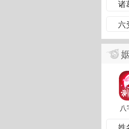
诸
六
八
姓