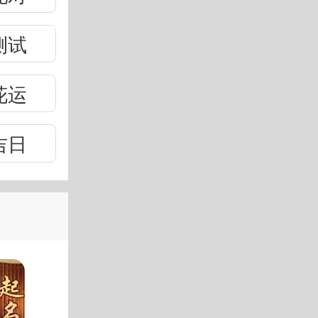
测试
花运
吉日