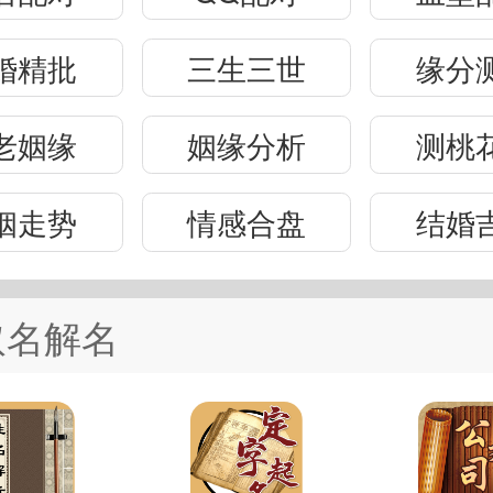
婚精批
三生三世
缘分
老姻缘
姻缘分析
测桃
姻走势
情感合盘
结婚
取名解名