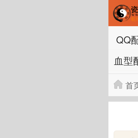
QQ
血型
首