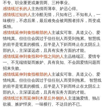
不专、职业屡更或兼营两、三种事业。
感情线过长的人
主热情而薄幸、妒忌心得。
感情线过短的人
主冷酷无情，只知有已，不知有人，一
味横行，不虑后果，最后难免会被周围者排斥，而变成
孤独。
感情线延伸到食指根部的人
主诚实可靠、具道义心、爱
情纯真。但往往会因过于信任别人而受到拖累。智慧线
的前半是笔直的横线，后半是入下斜而终止在太阴丘上
部的人，主深谋远虑，且具有实务方面的才能。
感情线延伸到食指和中指之间的人
主品格端正、爱情专
一、不无端猜疑而嫉妒、具有良知、不会因爱情问题而
招来失败。
感情线延伸到食指根部的人
主诚实可靠、具道义心、爱
情纯真。但往往会因过于信任别人而受到拖累。 智慧线
的前半是笔直的横线，后半是入下斜而终止在太阴丘上
部的人，主深谋远虑，且具有实务方面的才能。
感情线过长而延伸到木星丘外侧的人
主滥施爱情、独占
欲顽、嫉妒悍戾、一味横行、不达目的不已。