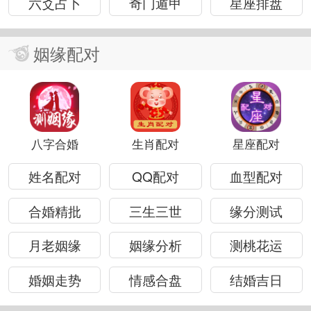
六爻占卜
奇门遁甲
星座排盘
姻缘配对
八字合婚
生肖配对
星座配对
姓名配对
QQ配对
血型配对
合婚精批
三生三世
缘分测试
月老姻缘
姻缘分析
测桃花运
婚姻走势
情感合盘
结婚吉日