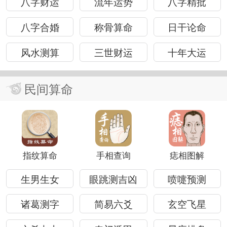
八字财运
流年运势
八字精批
八字合婚
称骨算命
日干论命
风水测算
三世财运
十年大运
民间算命
指纹算命
手相查询
痣相图解
生男生女
眼跳测吉凶
喷嚏预测
诸葛测字
简易六爻
玄空飞星