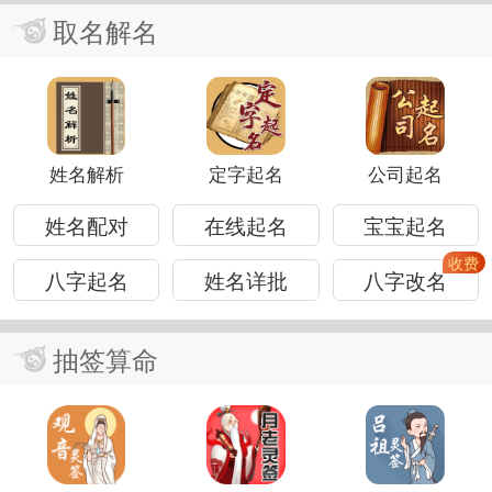
取名解名
姓名解析
定字起名
公司起名
姓名配对
在线起名
宝宝起名
八字起名
姓名详批
八字改名
抽签算命