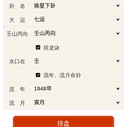
卦 名
大 运
壬山丙向
排龙诀
水口在
流年、流月命卦
流 年
流 月
排盘