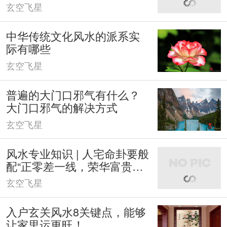
玄空飞星
中华传统文化风水的派系实
际有哪些
玄空飞星
普遍的大门口邪气有什么？
大门口邪气的解决方式
玄空飞星
风水专业知识 | 人宅命卦要般
配“正零差一线，荣华富贵不
相遇”
玄空飞星
入户玄关风水8关键点，能够
让家里运更旺！