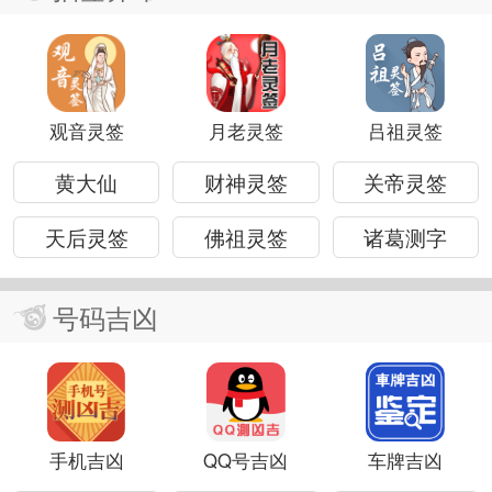
观音灵签
月老灵签
吕祖灵签
黄大仙
财神灵签
关帝灵签
天后灵签
佛祖灵签
诸葛测字
号码吉凶
手机吉凶
QQ号吉凶
车牌吉凶