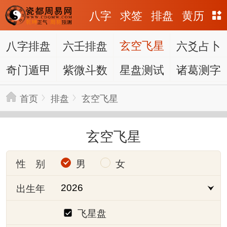
八字
求签
排盘
黄历
八字排盘
六壬排盘
玄空飞星
六爻占卜
奇门遁甲
紫微斗数
星盘测试
诸葛测字
首页
排盘
玄空飞星
玄空飞星
性 别
男
女
出生年
飞星盘