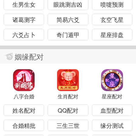
生男生女
眼跳测吉凶
喷嚏预测
诸葛测字
简易六爻
玄空飞星
六爻占卜
奇门遁甲
星座排盘
姻缘配对
八字合婚
生肖配对
星座配对
姓名配对
QQ配对
血型配对
合婚精批
三生三世
缘分测试