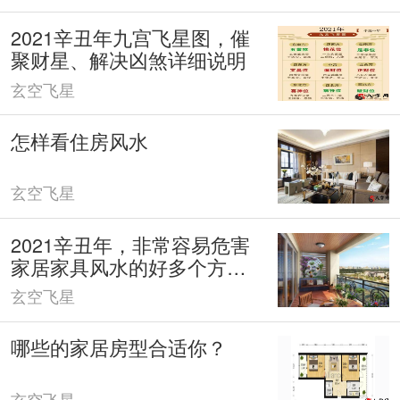
2021辛丑年九宫飞星图，催
聚财星、解决凶煞详细说明
玄空飞星
怎样看住房风水
玄空飞星
2021辛丑年，非常容易危害
家居家具风水的好多个方
向。
玄空飞星
哪些的家居房型合适你？
玄空飞星