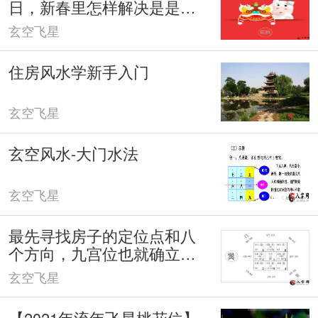
日，新春里怎样解决是是非
非、家庭纠纷？
玄空飞星
住房风水学新手入门
玄空飞星
玄空风水-大门水法
玄空飞星
最先寻找房子的定位点和八
个方向，九宫位也就确立
了。
玄空飞星
【2021年流年飞星桃花位】