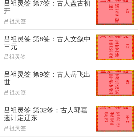
吕祖灵签 第7签：古人盘古初
开
吕祖灵签
吕祖灵签 第8签：古人文叙中
三元
吕祖灵签
吕祖灵签 第9签：古人岳飞出
世
吕祖灵签
吕祖灵签 第32签：古人郭嘉
遗计定辽东
吕祖灵签