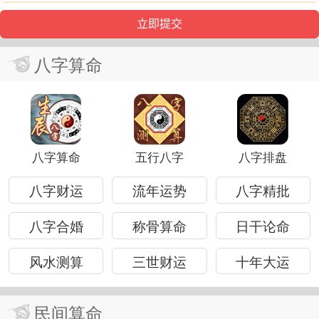
八字算命
八字算命
五行八字
八字排盘
八字财运
流年运势
八字精批
八字合婚
称骨算命
日干论命
风水测算
三世财运
十年大运
民间算命