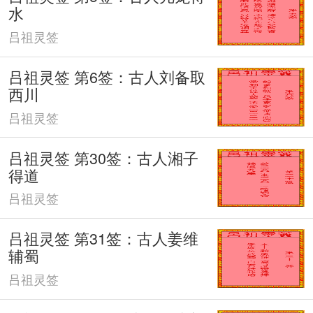
水
吕祖灵签
吕祖灵签 第6签：古人刘备取
西川
吕祖灵签
吕祖灵签 第30签：古人湘子
得道
吕祖灵签
吕祖灵签 第31签：古人姜维
辅蜀
吕祖灵签