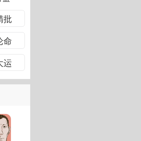
精批
论命
大运