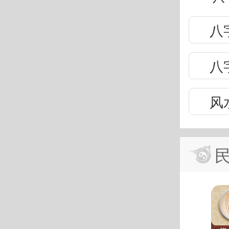
八
八
风