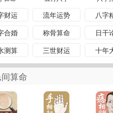
字财运
流年运势
八字
字合婚
称骨算命
日干
水测算
三世财运
十年
民间算命