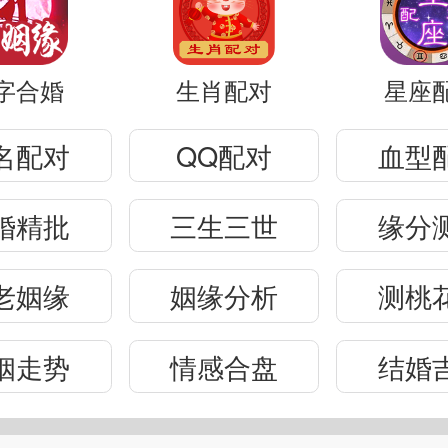
字合婚
生肖配对
星座
名配对
QQ配对
血型
婚精批
三生三世
缘分
老姻缘
姻缘分析
测桃
姻走势
情感合盘
结婚