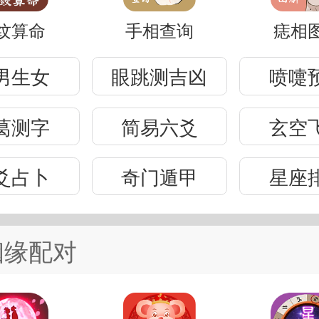
纹算命
手相查询
痣相
男生女
眼跳测吉凶
喷嚏
葛测字
简易六爻
玄空
爻占卜
奇门遁甲
星座
姻缘配对