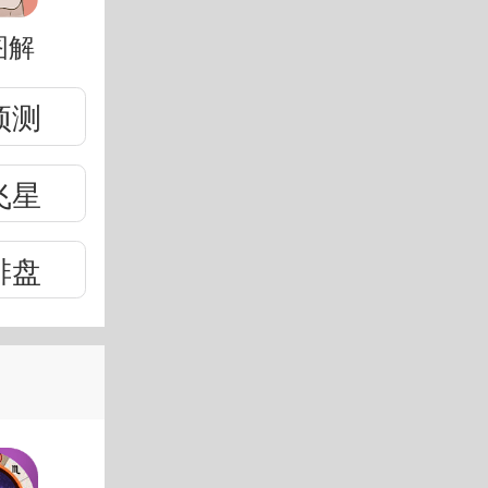
图解
预测
飞星
排盘