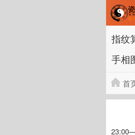
指纹
手相
首
23:00