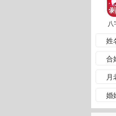
八
姓
合
月
婚