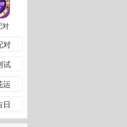
配对
配对
测试
花运
吉日