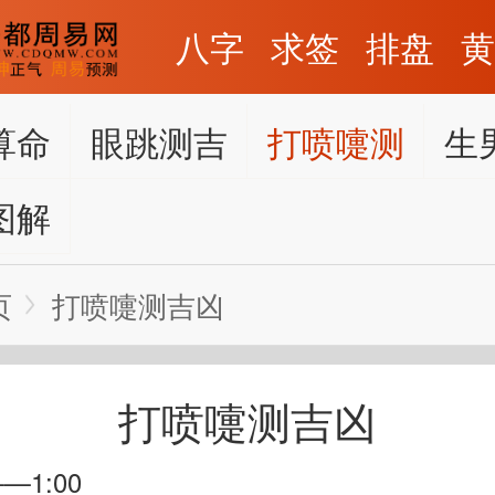
八字
求签
排盘
算命
眼跳测吉
打喷嚏测
生
凶
吉凶
图解
页
打喷嚏测吉凶
打喷嚏测吉凶
——1:00