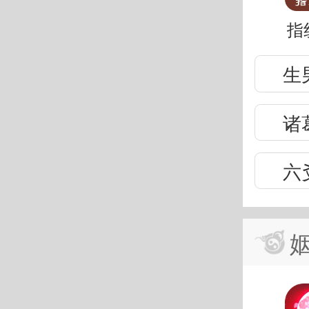
指
生
诸
六