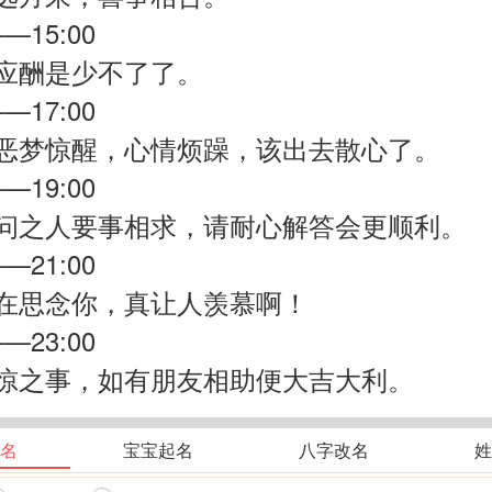
——15:00
应酬是少不了了。
——17:00
恶梦惊醒，心情烦躁，该出去散心了。
——19:00
问之人要事相求，请耐心解答会更顺利。
——21:00
在思念你，真让人羡慕啊！
——23:00
惊之事，如有朋友相助便大吉大利。
名
宝宝起名
八字改名
姓