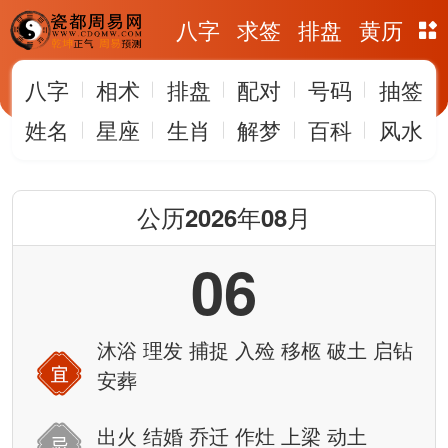
八字
求签
排盘
黄历
八字
相术
排盘
配对
号码
抽签
姓名
星座
生肖
解梦
百科
风水
公历2026年08月
06
沐浴 理发 捕捉 入殓 移柩 破土 启钻
安葬
出火 结婚 乔迁 作灶 上梁 动土