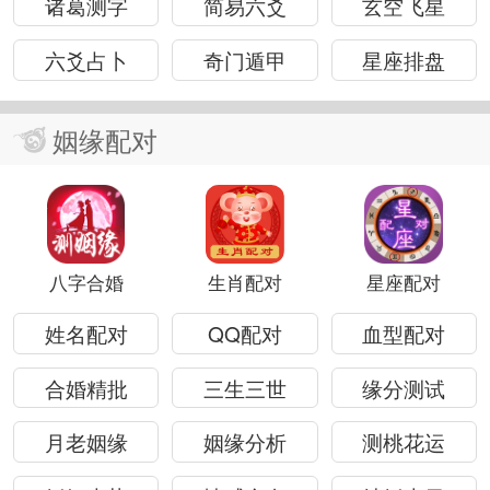
诸葛测字
简易六爻
玄空飞星
六爻占卜
奇门遁甲
星座排盘
姻缘配对
八字合婚
生肖配对
星座配对
姓名配对
QQ配对
血型配对
合婚精批
三生三世
缘分测试
月老姻缘
姻缘分析
测桃花运