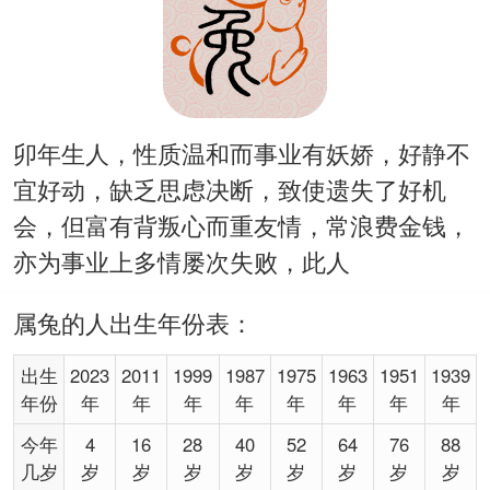
卯年生人，性质温和而事业有妖娇，好静不
宜好动，缺乏思虑决断，致使遗失了好机
会，但富有背叛心而重友情，常浪费金钱，
亦为事业上多情屡次失败，此人
属兔的人出生年份表：
出生
2023
2011
1999
1987
1975
1963
1951
1939
年份
年
年
年
年
年
年
年
年
今年
4
16
28
40
52
64
76
88
几岁
岁
岁
岁
岁
岁
岁
岁
岁