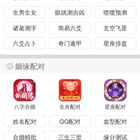
生男生女
眼跳测吉凶
喷嚏预测
诸葛测字
简易六爻
玄空飞星
六爻占卜
奇门遁甲
星座排盘
姻缘配对
八字合婚
生肖配对
星座配对
姓名配对
QQ配对
血型配对
合婚精批
三生三世
缘分测试