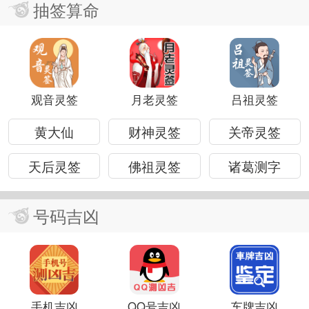
抽签算命
观音灵签
月老灵签
吕祖灵签
黄大仙
财神灵签
关帝灵签
天后灵签
佛祖灵签
诸葛测字
号码吉凶
手机吉凶
QQ号吉凶
车牌吉凶