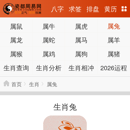
八字
求签
排盘
黄历
属鼠
属牛
属虎
属兔
属龙
属蛇
属马
属羊
属猴
属鸡
属狗
属猪
生肖查询
生肖分析
生肖相冲
2026运程
首页
生肖
属兔
生肖兔