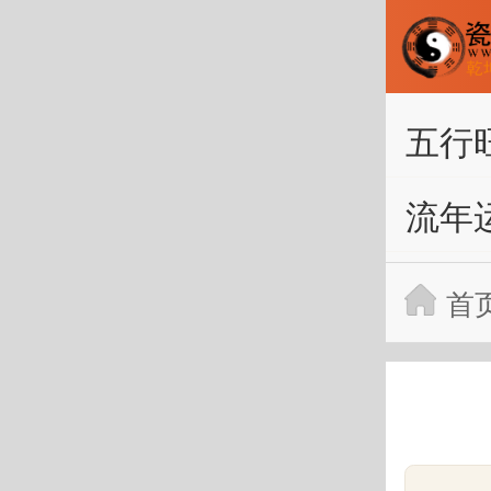
五行
流年
首