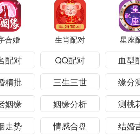
字合婚
生肖配对
星座
名配对
QQ配对
血型
婚精批
三生三世
缘分
老姻缘
姻缘分析
测桃
姻走势
情感合盘
结婚