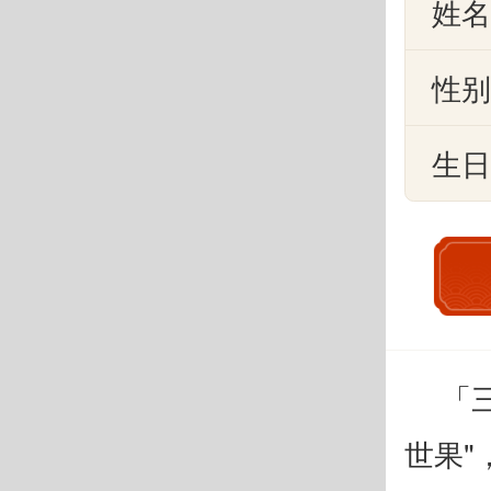
姓
性
生
「
世果"