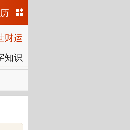
黄历
世财运
字知识