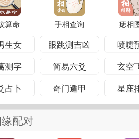
纹算命
手相查询
痣相
男生女
眼跳测吉凶
喷嚏
葛测字
简易六爻
玄空
爻占卜
奇门遁甲
星座
姻缘配对