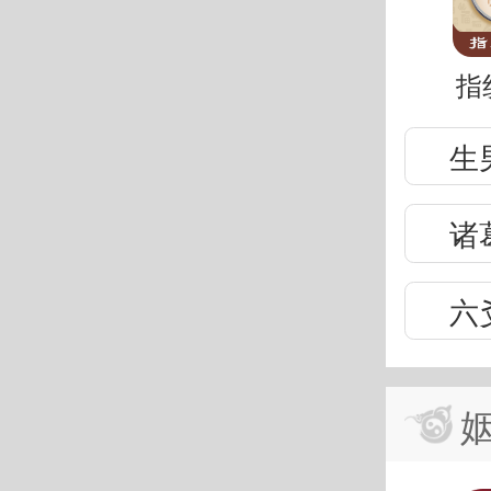
指
生
诸
六