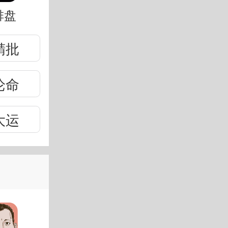
排盘
精批
论命
大运