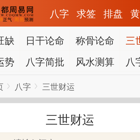
八字
求签
排盘
旺缺
日干论命
称骨论命
三
运势
八字简批
风水测算
八
页
八字
三世财运
三世财运