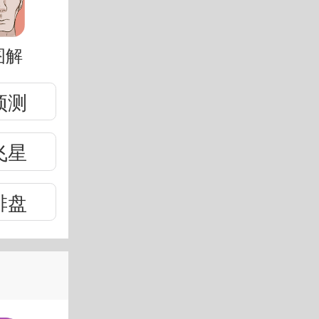
图解
预测
飞星
排盘