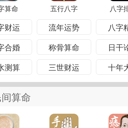
字算命
五行八字
八字
字财运
流年运势
八字
字合婚
称骨算命
日干
水测算
三世财运
十年
民间算命