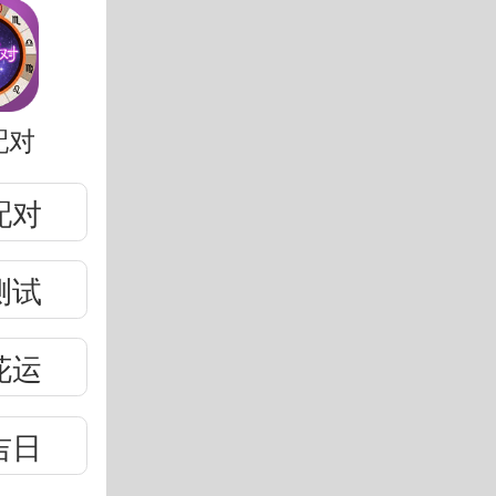
配对
配对
测试
花运
吉日