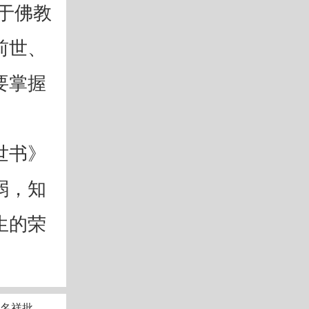
于佛教
前世、
要掌握
遁形。
世书》
弱，知
生的荣
名祥批