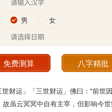
名
别
男
女
日
免费测算
八字精批
三世财运」
「三世财运」佛曰："前世
，故虽云冥冥中自有主宰，但影响今世