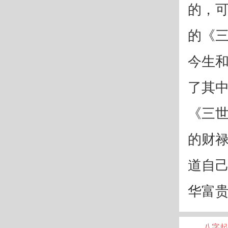
的，可
的《
今生
了其
《三
的财
道自
华富
八字起