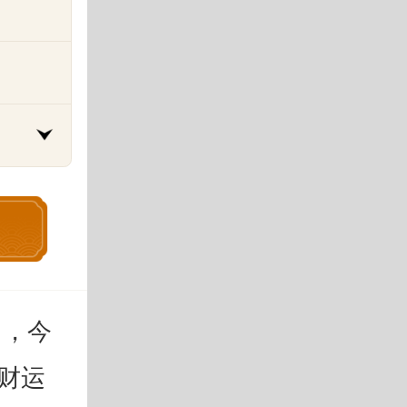
因，今
财运