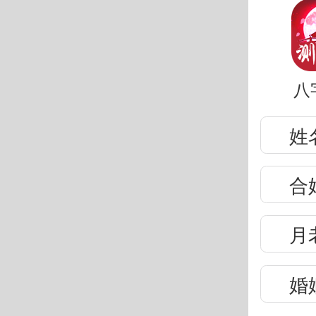
八
姓
合
月
婚