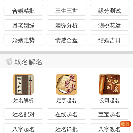
合婚精批
三生三世
缘分测试
月老姻缘
姻缘分析
测桃花运
婚姻走势
情感合盘
结婚吉日
取名解名
姓名解析
定字起名
公司起名
姓名配对
在线起名
宝宝起名
八字起名
姓名详批
八字改名