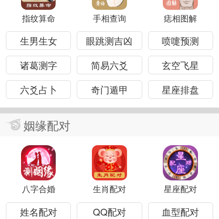
指纹算命
手相查询
痣相图解
生男生女
眼跳测吉凶
喷嚏预测
诸葛测字
简易六爻
玄空飞星
六爻占卜
奇门遁甲
星座排盘
姻缘配对
八字合婚
生肖配对
星座配对
姓名配对
QQ配对
血型配对