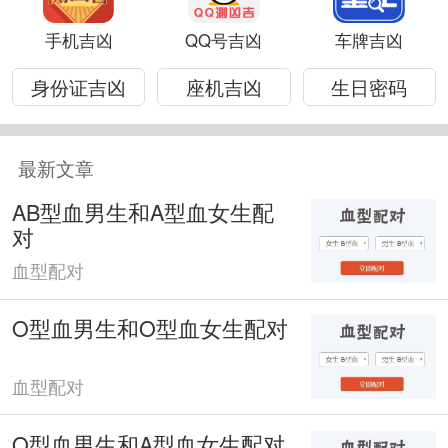
手机吉凶
QQ号吉凶
车牌吉凶
身份证吉凶
座机吉凶
生日密码
最新文章
AB型血男生和A型血女生配
对
血型配对
O型血男生和O型血女生配对
血型配对
O型血男生和A型血女生配对