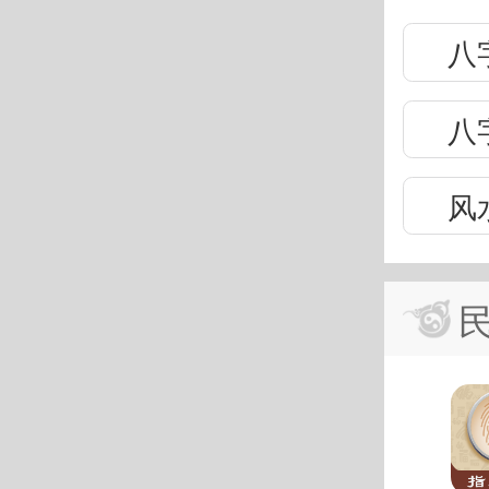
八
八
风