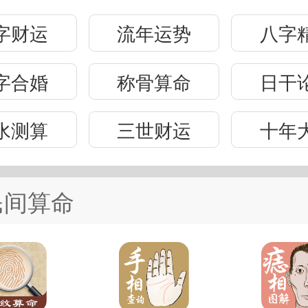
字财运
流年运势
八字
字合婚
称骨算命
日干
水测算
三世财运
十年
民间算命