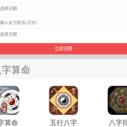
八字算命
字算命
五行八字
八字