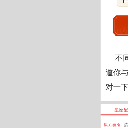
不
道你
对一
星座配
男方姓名