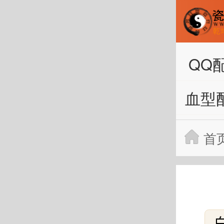
QQ
血型
首