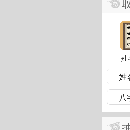
姓
姓
八