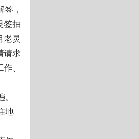
解签，
灵签抽
月老灵
睛请求
工作、
遍。
住地