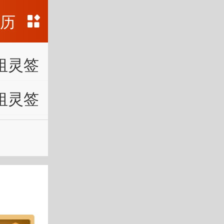
黄历
祖灵签
祖灵签