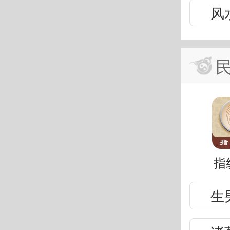
风
指
生