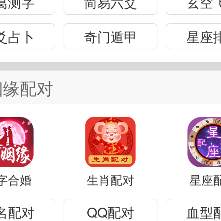
葛测字
简易六爻
玄空
爻占卜
奇门遁甲
星座
姻缘配对
字合婚
生肖配对
星座
名配对
QQ配对
血型