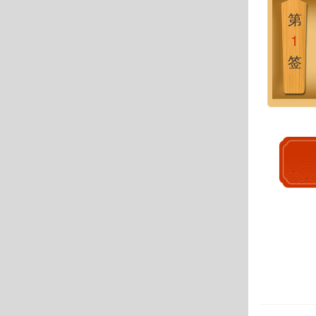
第
1
签
第
59
签