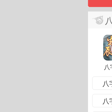
八
八
八