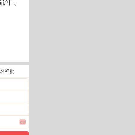
流年、
名祥批