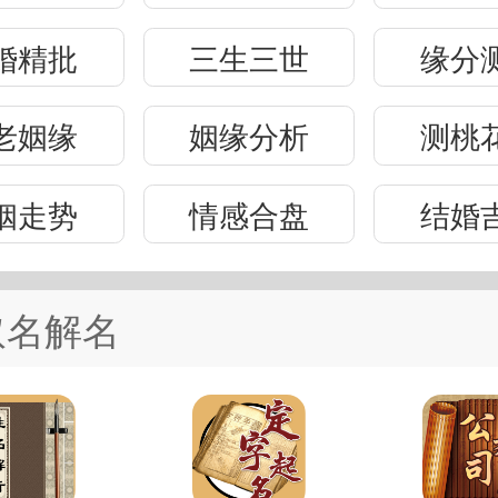
婚精批
三生三世
缘分
老姻缘
姻缘分析
测桃
姻走势
情感合盘
结婚
取名解名