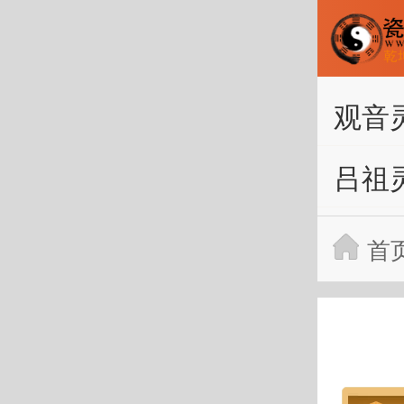
观音
吕祖
首