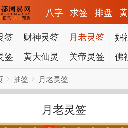
八字
求签
排盘
灵签
财神灵签
月老灵签
妈
灵签
黄大仙灵
关帝灵签
佛
签
页
抽签
月老灵签
月老灵签