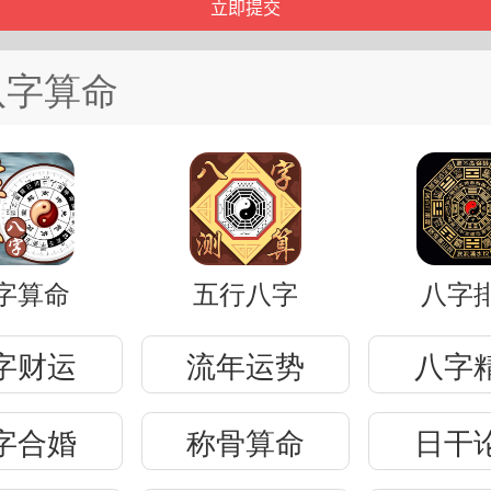
八字算命
字算命
五行八字
八字
字财运
流年运势
八字
字合婚
称骨算命
日干