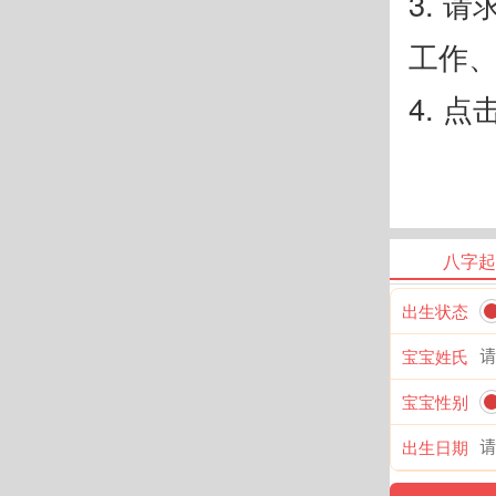
3. 
工作、财
4. 
八字起
出生状态
宝宝姓氏
宝宝性别
出生日期