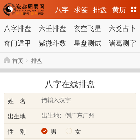
八字
求签
排盘
黄历
八字排盘
六壬排盘
玄空飞星
六爻占卜
奇门遁甲
紫微斗数
星盘测试
诸葛测字
首页
排盘
八字在线排盘
姓 名
出生地
性 别
男
女