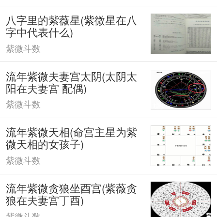
八字里的紫薇星(紫微星在八
字中代表什么)
紫微斗数
流年紫微夫妻宫太阴(太阴太
阳在夫妻宫 配偶)
紫微斗数
流年紫微天相(命宫主星为紫
微天相的女孩子)
紫微斗数
流年紫微贪狼坐酉宫(紫薇贪
狼在夫妻宫丁酉)
紫微斗数