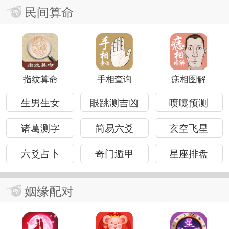
民间算命
指纹算命
手相查询
痣相图解
生男生女
眼跳测吉凶
喷嚏预测
诸葛测字
简易六爻
玄空飞星
六爻占卜
奇门遁甲
星座排盘
姻缘配对