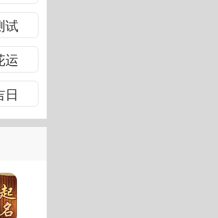
测试
花运
吉日