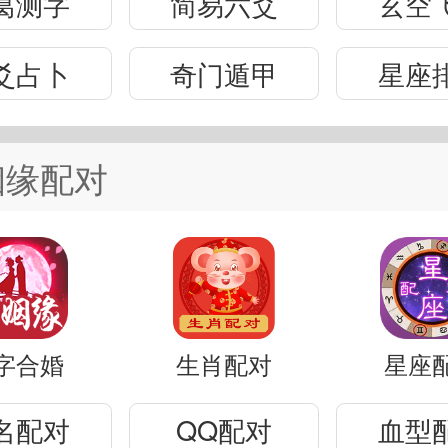
葛测字
简易六爻
玄空
爻占卜
奇门遁甲
星座
姻缘配对
字合婚
生肖配对
星座
名配对
QQ配对
血型