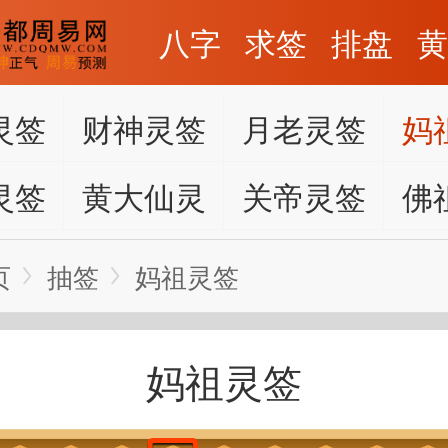
八字
求签
排盘
灵签
财神灵签
月老灵签
妈
灵签
黄大仙灵
关帝灵签
佛
签
页
抽签
妈祖灵签
妈祖灵签