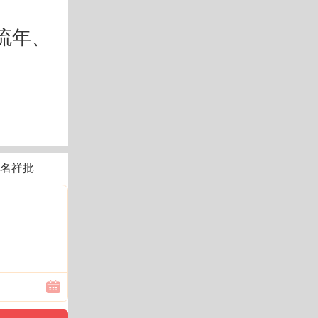
流年、
名祥批