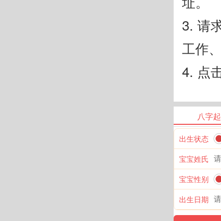
址。
3. 
工作、财
4. 
八字起
出生状态
宝宝姓氏
宝宝性别
出生日期