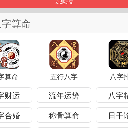
八字算命
字算命
五行八字
八字
字财运
流年运势
八字
字合婚
称骨算命
日干