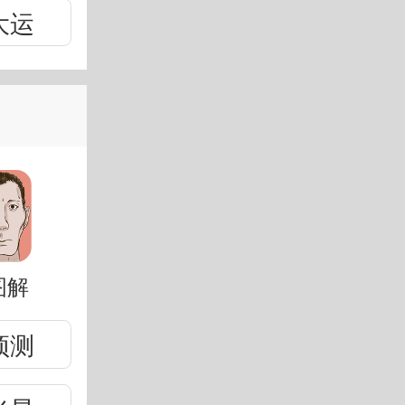
大运
图解
预测