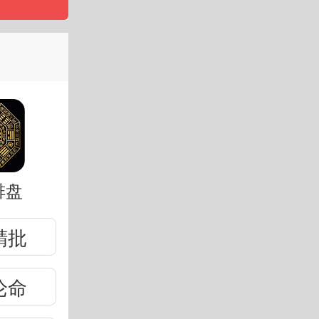
排盘
精批
论命