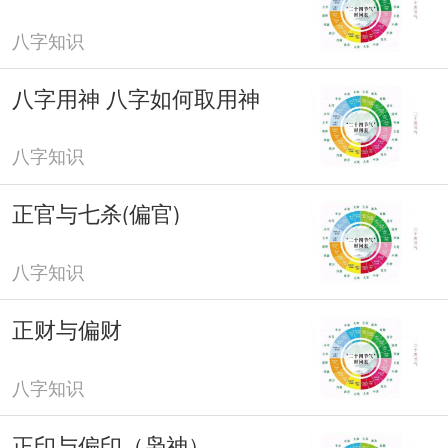
八字知识
八字用神 八字如何取用神
八字知识
正官与七杀(偏官)
八字知识
正财与偏财
八字知识
正印与偏印（枭神）