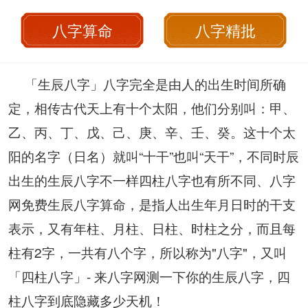
八字算命
八字精批
「生辰八字」八字完全是由人的出生时间所确
定，相传古代天上有十个太阳，他们分别叫：甲、
乙、丙、丁、戊、己、庚、辛、壬、癸。这十个太
阳的名字（日名）就叫“十干”也叫“天干”，不同时辰
出生的生辰八字不一样四柱八字也有所不同、八字
网免费生辰八字算命，是指人出生年月日时的干支
表示，又有年柱、月柱、日柱、时柱之分，而且每
柱有2字，一共有八个字，所以称为"八字"，又叫
「四柱八字」- 来八字网测一下你的生辰八字，四
柱八字到底隐藏多少天机！