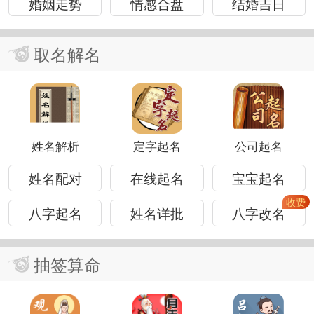
婚姻走势
情感合盘
结婚吉日
取名解名
姓名解析
定字起名
公司起名
姓名配对
在线起名
宝宝起名
八字起名
姓名详批
八字改名
抽签算命