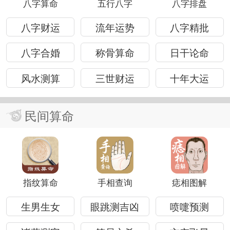
八字算命
五行八字
八字排盘
八字财运
流年运势
八字精批
八字合婚
称骨算命
日干论命
风水测算
三世财运
十年大运
民间算命
指纹算命
手相查询
痣相图解
生男生女
眼跳测吉凶
喷嚏预测