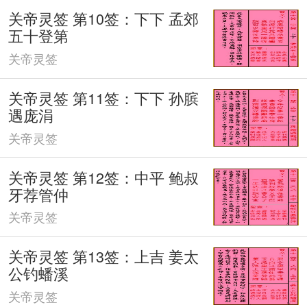
关帝灵签 第10签：下下 孟郊
五十登第
关帝灵签
关帝灵签 第11签：下下 孙膑
遇庞涓
关帝灵签
关帝灵签 第12签：中平 鲍叔
牙荐管仲
关帝灵签
关帝灵签 第13签：上吉 姜太
公钓蟠溪
关帝灵签