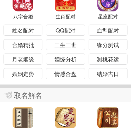
八字合婚
生肖配对
星座配对
姓名配对
QQ配对
血型配对
合婚精批
三生三世
缘分测试
月老姻缘
姻缘分析
测桃花运
婚姻走势
情感合盘
结婚吉日
取名解名