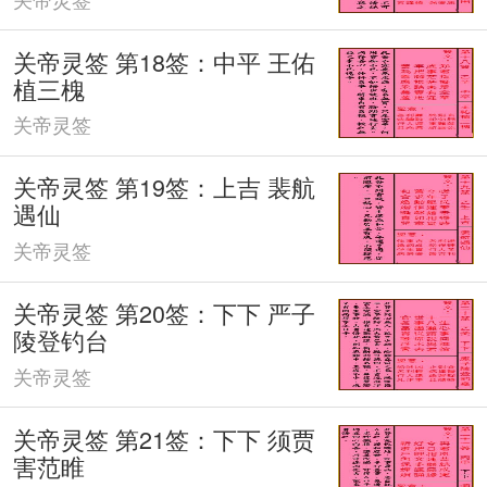
关帝灵签 第18签：中平 王佑
植三槐
关帝灵签
关帝灵签 第19签：上吉 裴航
遇仙
关帝灵签
关帝灵签 第20签：下下 严子
陵登钓台
关帝灵签
关帝灵签 第21签：下下 须贾
害范睢