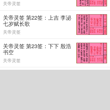
关帝灵签
关帝灵签 第22签：上吉 李泌
七岁赋长歌
关帝灵签
关帝灵签 第23签：下下 殷浩
书空
关帝灵签
关帝灵签 第24签：中吉 端木
结驷连骑
关帝灵签
关帝灵签 第25签：中平 芙蓉
镜下及第