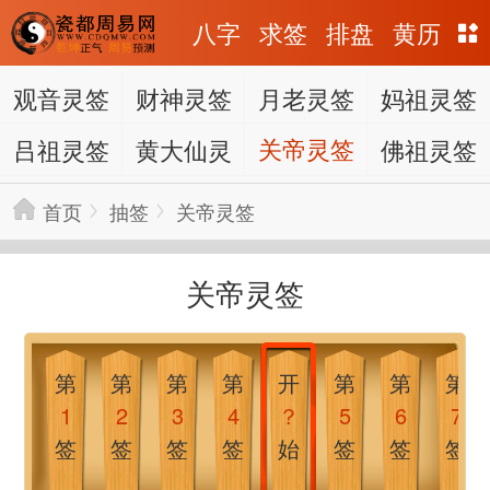
八字
求签
排盘
黄历
观音灵签
财神灵签
月老灵签
妈祖灵签
吕祖灵签
黄大仙灵
关帝灵签
佛祖灵签
签
首页
抽签
关帝灵签
关帝灵签
第
第
第
第
开
第
第
第
1
2
3
4
？
5
6
7
签
签
签
签
始
签
签
签