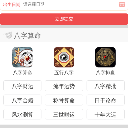
出生日期
八字算命
八字算命
五行八字
八字排盘
八字财运
流年运势
八字精批
八字合婚
称骨算命
日干论命
风水测算
三世财运
十年大运