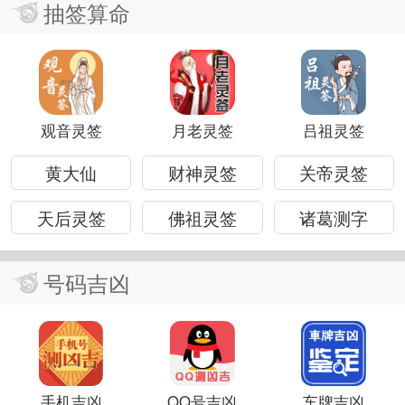
抽签算命
观音灵签
月老灵签
吕祖灵签
黄大仙
财神灵签
关帝灵签
天后灵签
佛祖灵签
诸葛测字
号码吉凶
手机吉凶
QQ号吉凶
车牌吉凶