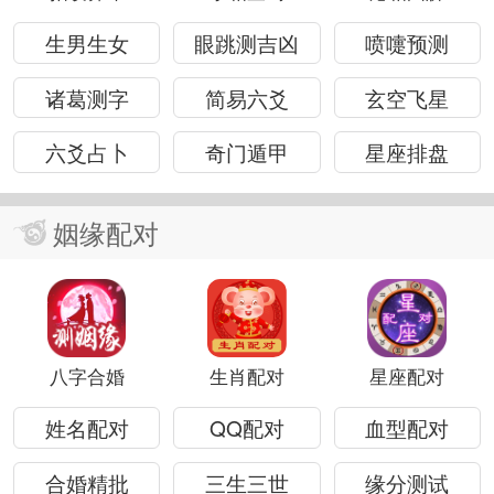
生男生女
眼跳测吉凶
喷嚏预测
诸葛测字
简易六爻
玄空飞星
六爻占卜
奇门遁甲
星座排盘
姻缘配对
八字合婚
生肖配对
星座配对
姓名配对
QQ配对
血型配对
合婚精批
三生三世
缘分测试