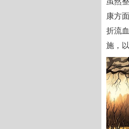
虽然
康方
折流
施，