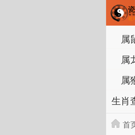
属
属
属
生肖
首