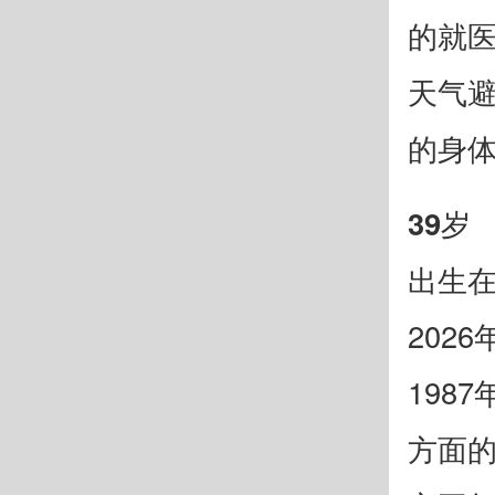
的就
天气
的身
39岁
出生在
202
198
方面