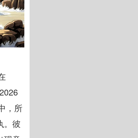
在
026
中，所
执。彼