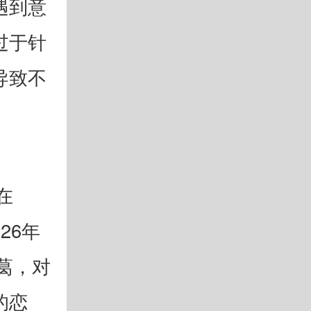
遇到意
过于针
导致不
在
26年
葛，对
的恋