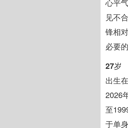
心平
见不
锋相
必要
27岁
出生在
202
至19
于单