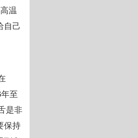
在高温
给自己
在
6年至
舌是非
要保持