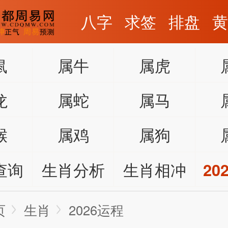
八字
求签
排盘
鼠
属牛
属虎
龙
属蛇
属马
猴
属鸡
属狗
查询
生肖分析
生肖相冲
20
页
生肖
2026运程