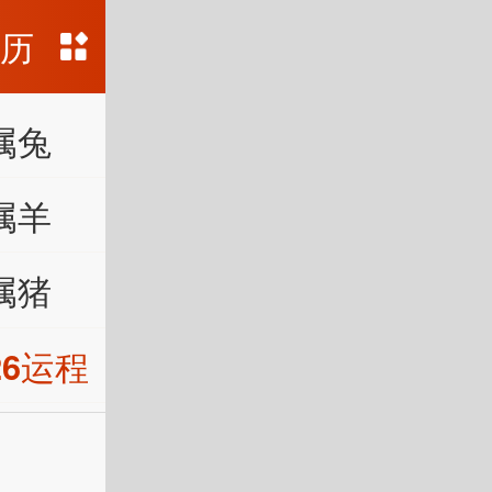
黄历
属兔
属羊
属猪
26运程