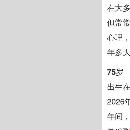
在大
但常
心理
年多大
75岁
出生在
202
年间，