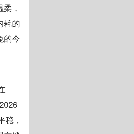
温柔，
内耗的
兔的今
在
026
平稳，