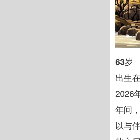
63岁
出生在
202
年间，
以与