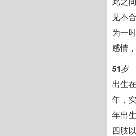
此之
见不
为一
感情
51岁
出生在
年，实
年出
四肢