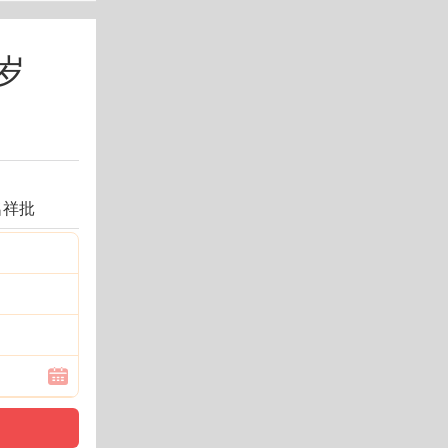
岁
名祥批