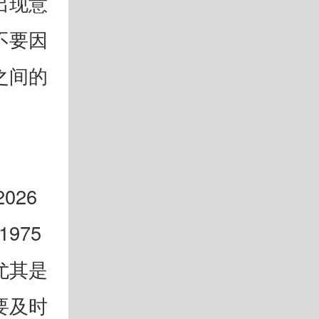
出现意
不要因
之间的
026
975
尤其是
要及时