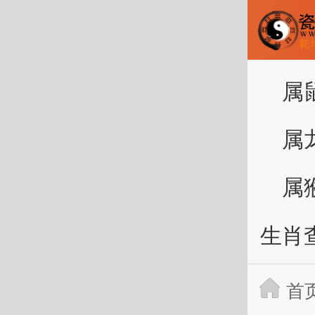
属
属
属
生肖
首