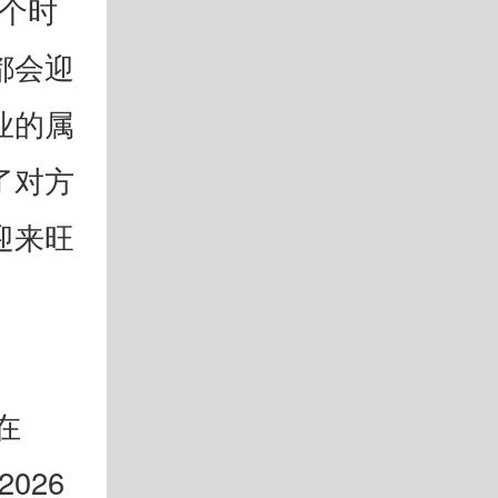
这个时
都会迎
业的属
了对方
迎来旺
在
026