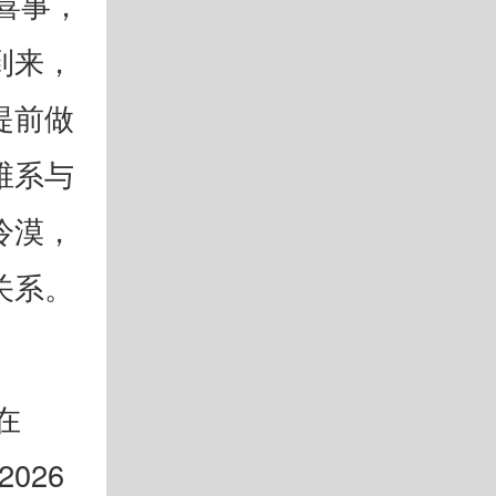
喜事，
到来，
提前做
维系与
冷漠，
关系。
在
026