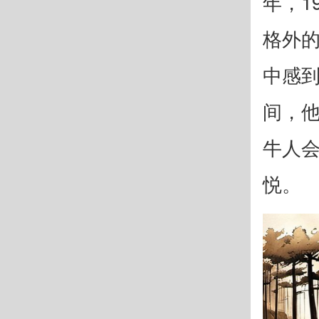
年，1
格外
中感
间，
牛人
悦。