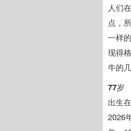
人们
点，
一样
现得格
牛的
77岁
出生在
202