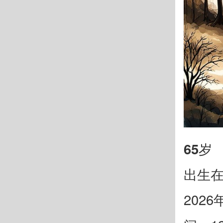
65岁
出生在
202