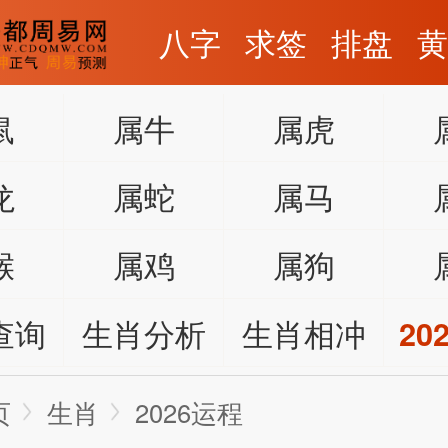
八字
求签
排盘
鼠
属牛
属虎
龙
属蛇
属马
猴
属鸡
属狗
查询
生肖分析
生肖相冲
20
页
生肖
2026运程