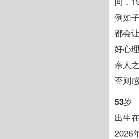
间，1
例如
都会
好心
亲人
否则
53岁
出生在
202