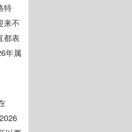
格特
迎来不
直都表
6年属
在
026