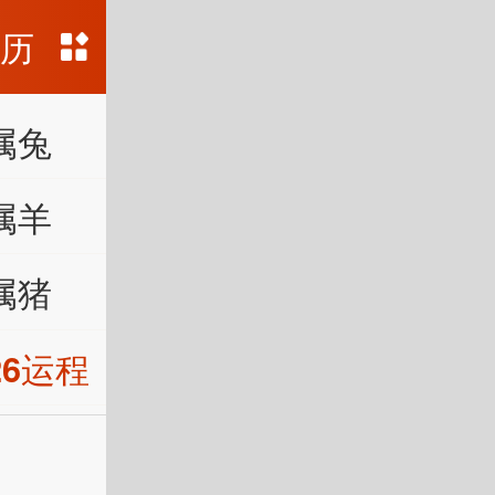
黄历
属兔
属羊
属猪
26运程