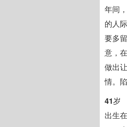
年间，
的人
要多
意，
做出
情。
41岁
出生在