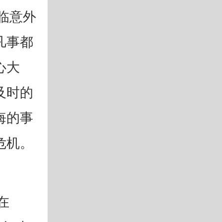
临意外
凡事都
心大
及时的
悔的事
危机。
在