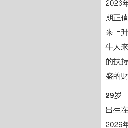
202
期正
来上
牛人
的扶
盛的
29岁
出生在
202