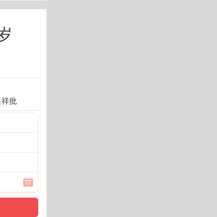
岁
名祥批