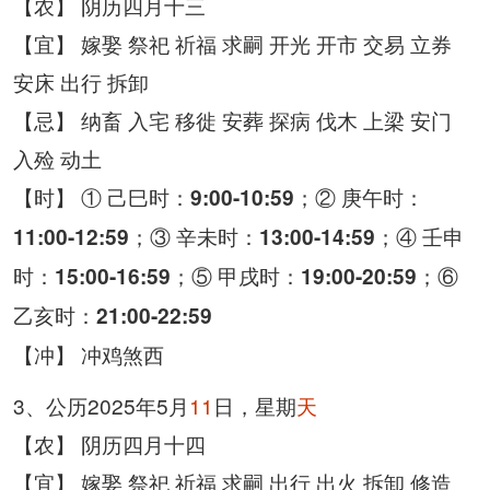
【农】 阴历四月十三
【宜】 嫁娶 祭祀 祈福 求嗣 开光 开市 交易 立券
安床 出行 拆卸
【忌】 纳畜 入宅 移徙 安葬 探病 伐木 上梁 安门
入殓 动土
【时】 ① 己巳时：
；② 庚午时：
9:00-10:59
；③ 辛未时：
；④ 壬申
11:00-12:59
13:00-14:59
时：
；⑤ 甲戌时：
；⑥
15:00-16:59
19:00-20:59
乙亥时：
21:00-22:59
【冲】 冲鸡煞西
3、公历2025年5月
11
日，星期
天
【农】 阴历四月十四
【宜】 嫁娶 祭祀 祈福 求嗣 出行 出火 拆卸 修造