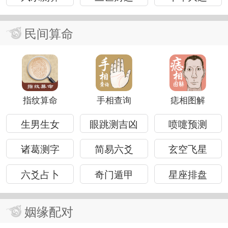
民间算命
指纹算命
手相查询
痣相图解
生男生女
眼跳测吉凶
喷嚏预测
诸葛测字
简易六爻
玄空飞星
六爻占卜
奇门遁甲
星座排盘
姻缘配对