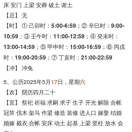
床 安门 上梁 安葬 破土 谢土
【忌】 无
【时】 ① 己卯时：
；② 辛巳时：
5:00-6:59
9:00-
；③ 壬午时：
；④ 癸未时：
10:59
11:00-12:59
；⑤ 甲申时：
；⑥ 丙戌
13:00-14:59
15:00-16:59
时：
；⑦ 丁亥时：
19:00-20:59
21:00-22:59
【冲】 冲兔
5、公历2025年5月
17
日，星期
六
【农】 阴历四月二十
【宜】 祭祀 祈福 求嗣 求子 生子 开光 解除 合帐
冠笄 伐木 架马 作梁 修造 装修 进人口 嫁娶 结婚
婚嫁 裁衣 合帐 安床 动土 起基 上梁 竖柱 放水 会