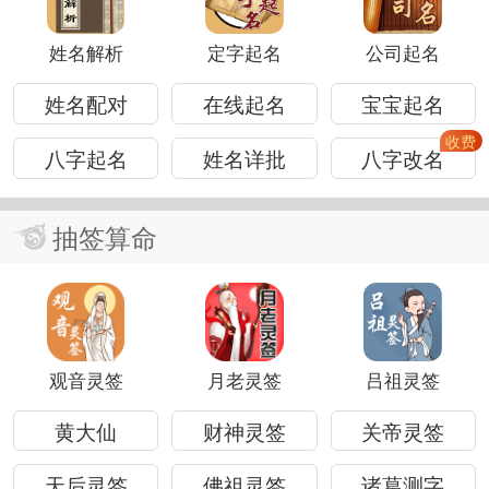
姓名解析
定字起名
公司起名
姓名配对
在线起名
宝宝起名
八字起名
姓名详批
八字改名
抽签算命
观音灵签
月老灵签
吕祖灵签
黄大仙
财神灵签
关帝灵签
天后灵签
佛祖灵签
诸葛测字