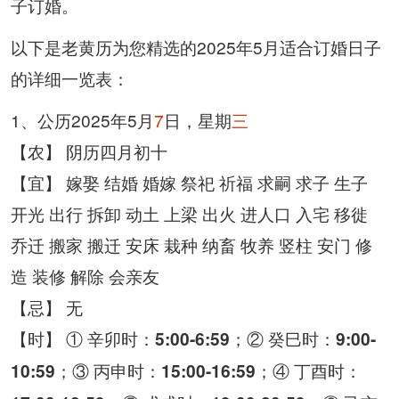
子订婚。
以下是老黄历为您精选的2025年5月适合订婚日子
的详细一览表：
1、公历2025年5月
7
日，星期
三
【农】 阴历四月初十
【宜】 嫁娶 结婚 婚嫁 祭祀 祈福 求嗣 求子 生子
开光 出行 拆卸 动土 上梁 出火 进人口 入宅 移徙
乔迁 搬家 搬迁 安床 栽种 纳畜 牧养 竖柱 安门 修
造 装修 解除 会亲友
【忌】 无
【时】 ① 辛卯时：
；② 癸巳时：
5:00-6:59
9:00-
；③ 丙申时：
；④ 丁酉时：
10:59
15:00-16:59