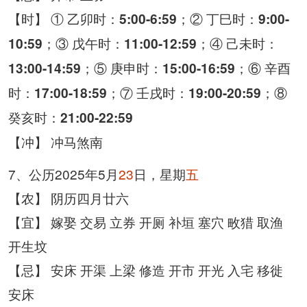
【时】 ① 乙卯时：
；② 丁巳时：
5:00-6:59
9:00-
；③ 戊午时：
；④ 己未时：
10:59
11:00-12:59
；⑤ 庚申时：
；⑥ 辛酉
13:00-14:59
15:00-16:59
时：
；⑦ 壬戌时：
；⑧
17:00-18:59
19:00-20:59
癸亥时：
21:00-22:59
【冲】 冲马煞南
7、公历2025年5月
23
日，星期
五
【农】 阴历四月廿六
【宜】 嫁娶 交易 立券 开厕 补垣 塞穴 畋猎 取渔
开生坟
【忌】 安床 开渠 上梁 修造 开市 开光 入宅 移徙
安床