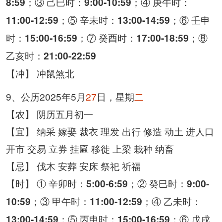
；③ 己巳时：
；④ 庚午时：
8:59
9:00-10:59
；⑤ 辛未时：
；⑥ 壬申
11:00-12:59
13:00-14:59
时：
；⑦ 癸酉时：
；⑧
15:00-16:59
17:00-18:59
乙亥时：
21:00-22:59
【冲】 冲鼠煞北
9、公历2025年5月
27
日，星期
二
【农】 阴历五月初一
【宜】 纳采 嫁娶 裁衣 理发 出行 修造 动土 进人口
开市 交易 立券 挂匾 移徙 上梁 栽种 纳畜
【忌】 伐木 安葬 安床 祭祀 祈福
【时】 ① 辛卯时：
；② 癸巳时：
5:00-6:59
9:00-
；③ 甲午时：
；④ 乙未时：
10:59
11:00-12:59
；⑤ 丙申时：
；⑥ 戊戌
13:00-14:59
15:00-16:59