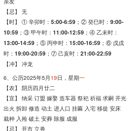
亲友
【忌】 无
【时】 ① 辛卯时：
；② 癸巳时：
5:00-6:59
9:00-
；③ 甲午时：
；④ 乙未时：
10:59
11:00-12:59
；⑤ 丙申时：
；⑥ 戊戌
13:00-14:59
15:00-16:59
时：
；⑦ 己亥时：
19:00-20:59
21:00-22:59
【冲】 冲龙
6、公历2025年5月
19
日，星期
一
【农】 阴历四月廿二
【宜】 纳采 订盟 嫁娶 造车器 祭祀 祈福 求嗣 开光
出火 拆卸 修造 动土 进人口 挂匾 入宅 移徙 安床
栽种 入殓 破土 安葬 除服 成服
【忌】 开市 立券