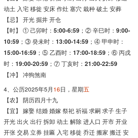
动土 入宅 移徙 安床 作灶 塞穴 栽种 破土 安葬
【忌】 开光 掘井 开仓
【时】 ① 己卯时：
；② 辛巳时：
5:00-6:59
9:00-
；③ 癸未时：
；④ 甲申时：
10:59
13:00-14:59
；⑤ 乙酉时：
；⑥ 丙戌
15:00-16:59
17:00-18:59
时：
；⑦ 丁亥时：
19:00-20:59
21:00-22:59
【冲】 冲狗煞南
4、公历2025年5月
16
日，星期
五
【农】 阴历四月十九
【宜】 嫁娶 结婚 婚嫁 祭祀 祈福 求嗣 求子 生子
开光 出火 出行 拆卸 动土 解除 进人口 开市 开业
开张 交易 立券 挂匾 入宅 移徙 乔迁 搬家 搬迁 安