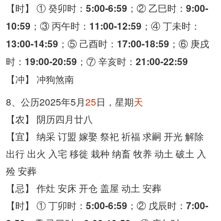
【时】 ① 癸卯时：
；② 乙巳时：
5:00-6:59
9:00-
；③ 丙午时：
；④ 丁未时：
10:59
11:00-12:59
；⑤ 己酉时：
；⑥ 庚戌
13:00-14:59
17:00-18:59
时：
；⑦ 辛亥时：
19:00-20:59
21:00-22:59
【冲】 冲狗煞南
8、公历2025年5月
25
日，星期
天
【农】 阴历四月廿八
【宜】 纳采 订盟 嫁娶 祭祀 祈福 求嗣 开光 解除
出行 出火 入宅 移徙 栽种 纳畜 牧养 动土 破土 入
殓 安葬
【忌】 作灶 安床 开仓 盖屋 动土 安葬
【时】 ① 丁卯时：
；② 戊辰时：
5:00-6:59
7:00-