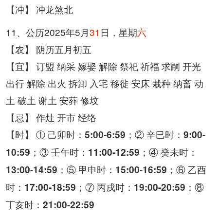
【冲】 冲龙煞北
11、公历2025年5月
31
日，星期
六
【农】 阴历五月初五
【宜】 订盟 纳采 嫁娶 解除 祭祀 祈福 求嗣 开光
出行 解除 出火 拆卸 入宅 移徙 安床 栽种 纳畜 动
土 破土 谢土 安葬 修坟
【忌】 作灶 开市 经络
【时】 ① 己卯时：
；② 辛巳时：
5:00-6:59
9:00-
；③ 壬午时：
；④ 癸未时：
10:59
11:00-12:59
；⑤ 甲申时：
；⑥ 乙酉
13:00-14:59
15:00-16:59
时：
；⑦ 丙戌时：
；⑧
17:00-18:59
19:00-20:59
丁亥时：
21:00-22:59