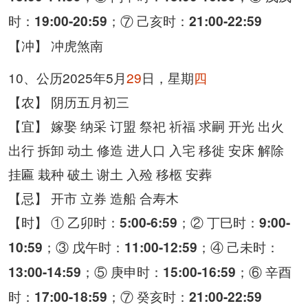
时：
；⑦ 己亥时：
19:00-20:59
21:00-22:59
【冲】 冲虎煞南
10、公历2025年5月
29
日，星期
四
【农】 阴历五月初三
【宜】 嫁娶 纳采 订盟 祭祀 祈福 求嗣 开光 出火
出行 拆卸 动土 修造 进人口 入宅 移徙 安床 解除
挂匾 栽种 破土 谢土 入殓 移柩 安葬
【忌】 开市 立券 造船 合寿木
【时】 ① 乙卯时：
；② 丁巳时：
5:00-6:59
9:00-
；③ 戊午时：
；④ 己未时：
10:59
11:00-12:59
；⑤ 庚申时：
；⑥ 辛酉
13:00-14:59
15:00-16:59
时：
；⑦ 癸亥时：
17:00-18:59
21:00-22:59