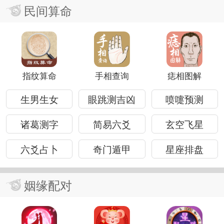
民间算命
指纹算命
手相查询
痣相图解
生男生女
眼跳测吉凶
喷嚏预测
诸葛测字
简易六爻
玄空飞星
六爻占卜
奇门遁甲
星座排盘
姻缘配对