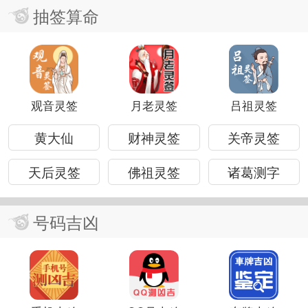
抽签算命
观音灵签
月老灵签
吕祖灵签
黄大仙
财神灵签
关帝灵签
天后灵签
佛祖灵签
诸葛测字
号码吉凶