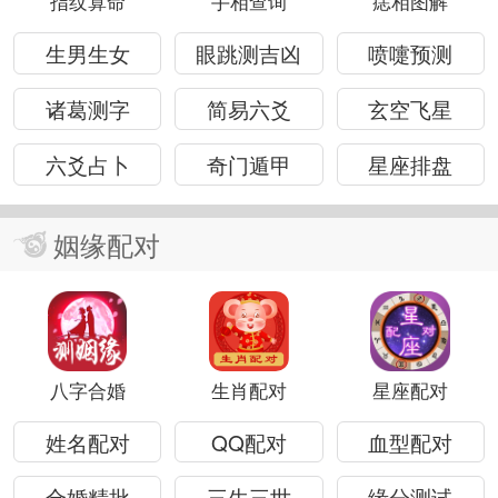
指纹算命
手相查询
痣相图解
生男生女
眼跳测吉凶
喷嚏预测
诸葛测字
简易六爻
玄空飞星
六爻占卜
奇门遁甲
星座排盘
姻缘配对
八字合婚
生肖配对
星座配对
姓名配对
QQ配对
血型配对
合婚精批
三生三世
缘分测试