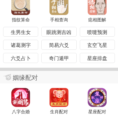
指纹算命
手相查询
痣相图解
生男生女
眼跳测吉凶
喷嚏预测
诸葛测字
简易六爻
玄空飞星
六爻占卜
奇门遁甲
星座排盘
姻缘配对
八字合婚
生肖配对
星座配对