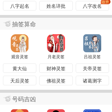
八字起名
姓名详批
八字改名
抽签算命
观音灵签
月老灵签
吕祖灵签
黄大仙
财神灵签
关帝灵签
天后灵签
佛祖灵签
诸葛测字
号码吉凶