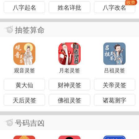
八字起名
姓名详批
八字改名
抽签算命
观音灵签
月老灵签
吕祖灵签
黄大仙
财神灵签
关帝灵签
天后灵签
佛祖灵签
诸葛测字
号码吉凶