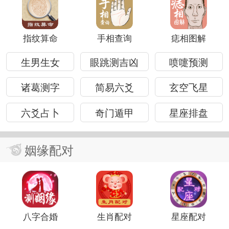
指纹算命
手相查询
痣相图解
生男生女
眼跳测吉凶
喷嚏预测
诸葛测字
简易六爻
玄空飞星
六爻占卜
奇门遁甲
星座排盘
姻缘配对
八字合婚
生肖配对
星座配对