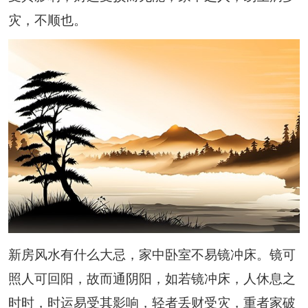
灾，不顺也。
新房风水有什么大忌，家中卧室不易镜冲床。镜可
照人可回阳，故而通阴阳，如若镜冲床，人休息之
时时，时运易受其影响，轻者丢财受灾，重者家破