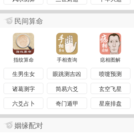
民间算命
指纹算命
手相查询
痣相图解
生男生女
眼跳测吉凶
喷嚏预测
诸葛测字
简易六爻
玄空飞星
六爻占卜
奇门遁甲
星座排盘
姻缘配对