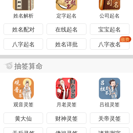
姓名解析
定字起名
公司起名
姓名配对
在线起名
宝宝起名
八字起名
姓名详批
八字改名
抽签算命
观音灵签
月老灵签
吕祖灵签
黄大仙
财神灵签
关帝灵签
天后灵签
佛祖灵签
诸葛测字